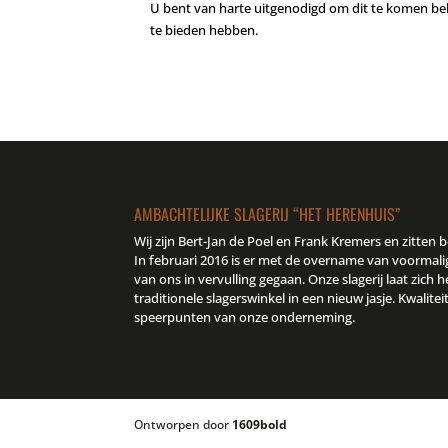
U bent van harte uitgenodigd om dit te komen beki
te bieden hebben.
AMBACHTELIJKE SLAGERIJ “HET HERENHUIS”
Wij zijn Bert-Jan de Poel en Frank Kremers en zitten b
In februari 2016 is er met de overname van voormali
van ons in vervulling gegaan. Onze slagerij laat zich h
traditionele slagerswinkel in een nieuw jasje. Kwalitei
speerpunten van onze onderneming.
Ontworpen door
1609bold