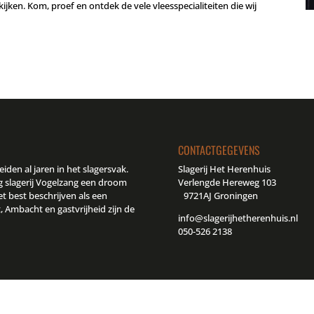
jken. Kom, proef en ontdek de vele vleesspecialiteiten die wij
CONTACTGEGEVENS
eiden al jaren in het slagersvak.
Slagerij Het Herenhuis
g slagerij Vogelzang een droom
Verlengde Hereweg 103
et best beschrijven als een
9721AJ Groningen
t, Ambacht en gastvrijheid zijn de
info@slagerijhetherenhuis.nl
050-526 2138