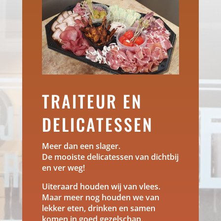
TRAITEUR EN
DELICATESSEN
Meer dan een slager.
De mooiste delicatessen van dichtbij
en ver weg!
Uiteraard houden wij van vlees.
Maar meer nog houden we van
lekker eten, drinken en samen
komen in goed gezelschap.