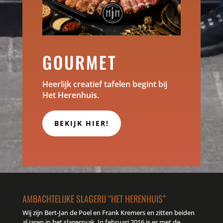
GOURMET
Heerlijk creatief tafelen begint bij
Het Herenhuis.
BEKIJK HIER!
AMBACHTELIJKE SLAGERIJ “HET HERENHUIS”
Wij zijn Bert-Jan de Poel en Frank Kremers en zitten beiden
al jaren in het slagersvak. In februari 2016 is er met de