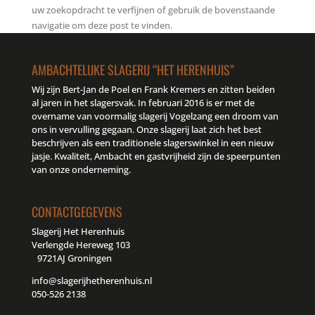
uw zoekopdracht te verfijnen of gebruik de bovenstaande
navigatie om deze post te vinden.
AMBACHTELIJKE SLAGERIJ “HET HERENHUIS”
Wij zijn Bert-Jan de Poel en Frank Kremers en zitten beiden
al jaren in het slagersvak. In februari 2016 is er met de
overname van voormalig slagerij Vogelzang een droom van
ons in vervulling gegaan. Onze slagerij laat zich het best
beschrijven als een traditionele slagerswinkel in een nieuw
jasje. Kwaliteit, Ambacht en gastvrijheid zijn de speerpunten
van onze onderneming.
CONTACTGEGEVENS
Slagerij Het Herenhuis
Verlengde Hereweg 103
9721AJ Groningen
info@slagerijhetherenhuis.nl
050-526 2138