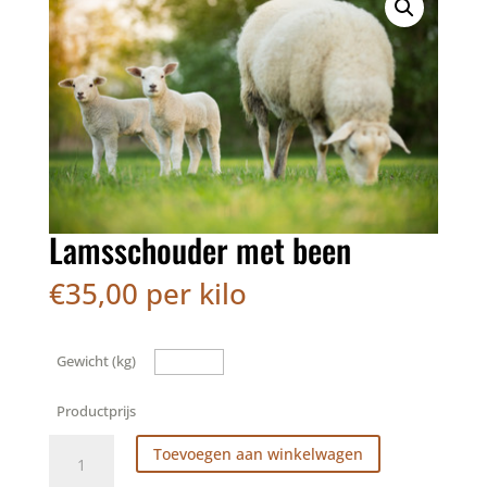
Lamsschouder met been
€
35,00
per kilo
Gewicht (kg)
Productprijs
Lamsschouder
Toevoegen aan winkelwagen
met