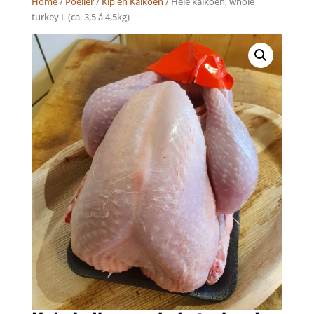
Home
/
Poelier
/
Kip en Kalkoen
/ Hele kalkoen, whole
turkey L (ca. 3,5 á 4,5kg)