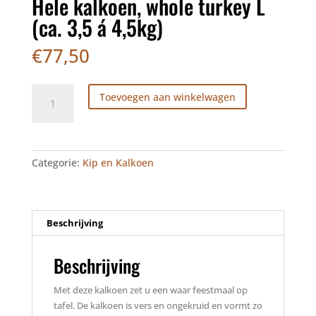
Hele kalkoen, whole turkey L
(ca. 3,5 á 4,5kg)
€
77,50
Hele
Toevoegen aan winkelwagen
kalkoen,
whole
turkey
L
Categorie:
Kip en Kalkoen
(ca.
3,5
á
4,5kg)
Beschrijving
aantal
Beschrijving
Met deze kalkoen zet u een waar feestmaal op
tafel. De kalkoen is vers en ongekruid en vormt zo